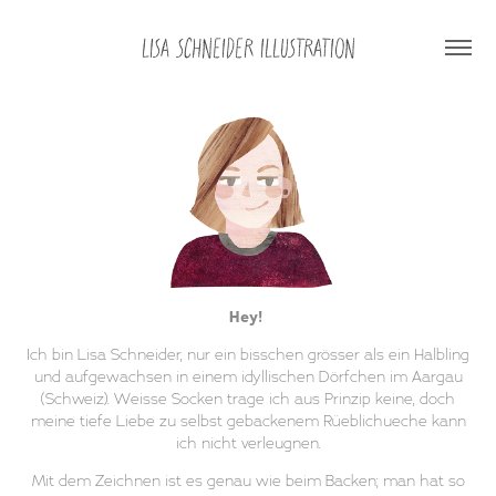
lisa schneider illustration
Hey!
Ich bin Lisa Schneider, nur ein bisschen grösser als ein Halbling
und aufgewachsen in einem idyllischen Dörfchen im Aargau
(Schweiz). Weisse Socken trage ich aus Prinzip keine, doch
meine tiefe Liebe zu selbst gebackenem Rüeblichueche kann
ich nicht verleugnen.
Mit dem Zeichnen ist es genau wie beim Backen; man hat so